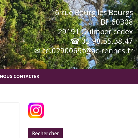
6 rue Bourg les Bourgs
BP 60308
29191 Quimper cedex
☎ 02.98.55.38.47
✉ ce.0290069t@ac-rennes.fr
NOUS CONTACTER
Infirmerie
Rechercher