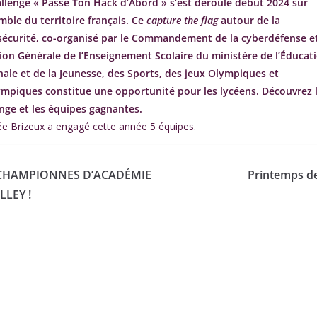
allenge « Passe Ton Hack d’Abord » s’est déroulé début 2024 sur
mble du territoire français. Ce
capture the flag
autour de la
sécurité, co-organisé par le Commandement de la cyberdéfense et
tion Générale de l’Enseignement Scolaire du ministère de l’Éducat
ale et de la Jeunesse, des Sports, des jeux Olympiques et
ympiques constitue une opportunité pour les lycéens. Découvrez 
enge et les équipes gagnantes.
ée Brizeux a engagé cette année 5 équipes.
-CHAMPIONNES D’ACADÉMIE
Printemps de
LLEY !