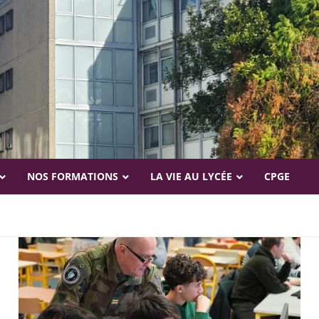
NOS FORMATIONS
LA VIE AU LYCÉE
CPGE
Le tutorat
La vie scolaire
C.D.I
Orientation