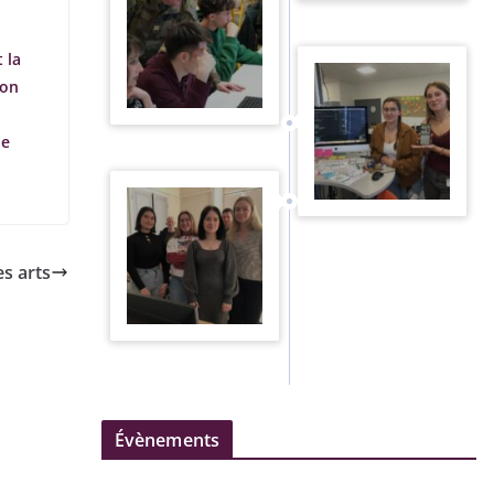
 la
ion
le
s arts
Évènements