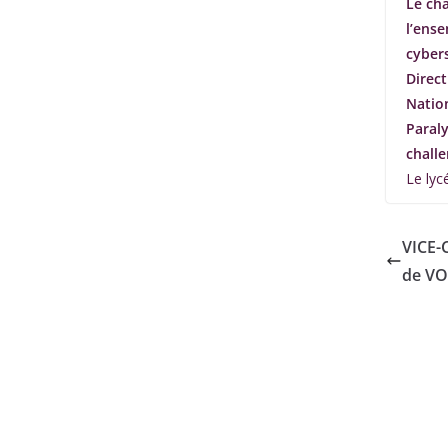
Le ch
l’ense
cyber
Direc
Nation
Paral
chall
Le lyc
VICE
de VO