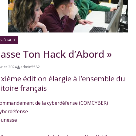
Euro
Euro
Filièr
Le
Angl
Angl
e
Grec
SPÉCIALITÉ
ais
ais
Breto
(DNL
(DNL
n
Passe Ton Hack d’Abord »
– HG)
–
Scien
ces)
vrier 2024
admin5582
xième édition élargie à l’ensemble du
itoire français
ommandement de la cyberdéfense (COMCYBER)
ns sportives
yberdéfense
eunesse