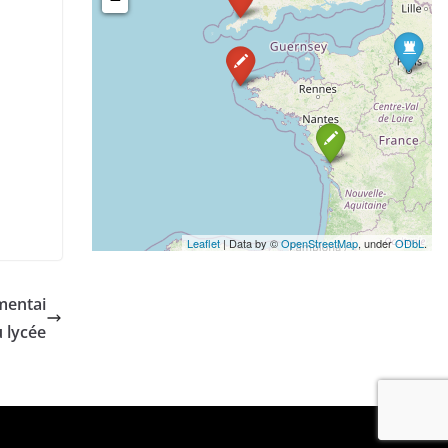
mentai
u lycée