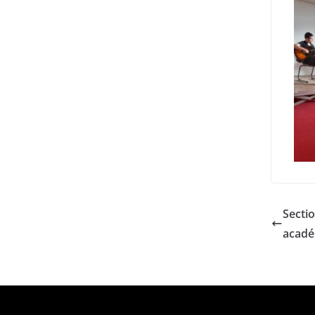
Secti
acadé