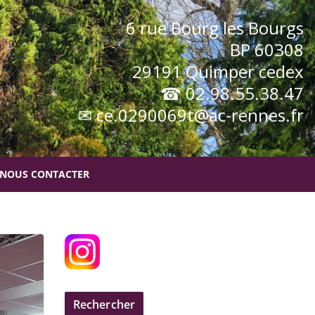
6 rue Bourg les Bourgs
BP 60308
29191 Quimper cedex
☎ 02.98.55.38.47
✉ ce.0290069t@ac-rennes.fr
NOUS CONTACTER
Infirmerie
Rechercher