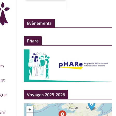
Évènements
Phare
es
ont
Voyages 2025-2026
ngue
vrir