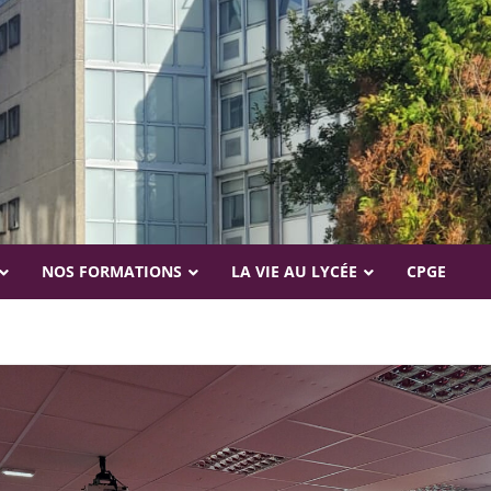
NOS FORMATIONS
LA VIE AU LYCÉE
CPGE
Le tutorat
La vie scolaire
C.D.I
Orientation