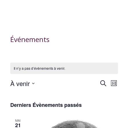
Événements
Il n’y a pas d’évènements à venir.
R
N
À venir
R
L
e
a
S
i
e
c
s
v
é
h
Derniers Évènements passés
t
c
l
e
i
e
r
e
h
g
c
MAI
c
21
a
h